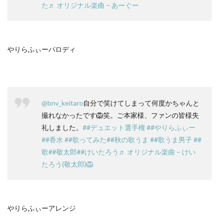
た
♬ オリジナル楽曲 – あーぐー
やりらふぃーパロディ
@bnv_keitaro
自分で笑けてしまって何度かちゃんと
撮れなかったです🦁笑。ご本家様、ファンの皆様失
礼しました。
##デュエット選手権
##やりらふぃー
##香水
##歌ってみた
##秋の歌うま
##歌うま男子
##
歌
##敬太郎
##けいたろう
♬ オリジナル楽曲 – けい
たろう(敬太郎)🦁
やりらふぃーアレンジ