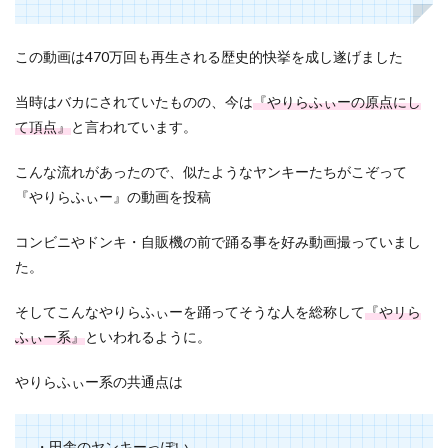
この動画は470万回も再生される歴史的快挙を成し遂げました
当時はバカにされていたものの、今は
『やりらふぃーの原点にし
て頂点』
と言われています。
こんな流れがあったので、似たようなヤンキーたちがこぞって
『やりらふぃー』の動画を投稿
コンビニやドンキ・自販機の前で踊る事を好み動画撮っていまし
た。
そしてこんなやりらふぃーを踊ってそうな人を総称して
『やリら
ふぃー系』
といわれるように。
やりらふぃー系の共通点は
・田舎のヤンキーっぽい