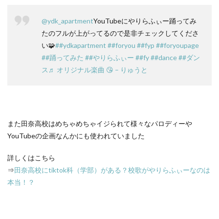
@ydk_apartment
YouTubeにやりらふぃー踊ってみ
たのフルが上がってるので是非チェックしてくださ
い🧩
##ydkapartment
##foryou
##fyp
##foryoupage
##踊ってみた
##やりらふぃー
##fy
##dance
##ダン
ス
♬ オリジナル楽曲 😘 – りゅうと
また田奈高校はめちゃめちゃイジられて様々なパロディーや
YouTubeの企画なんかにも使われていました
詳しくはこちら
⇒
田奈高校にtiktok科（学部）がある？校歌がやりらふぃーなのは
本当！？