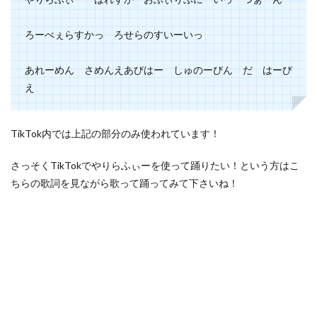
ろーべぇらすかっ
ろせらのすいーいっ
あれーめん さめんえあびはー しゅのーびん だ はーび
え
TikTok内では上記の部分のみ使われています！
さっそくTikTokでやりらふぃーを使って踊りたい！という方はこ
ちらの歌詞を見ながら歌って踊ってみて下さいね！