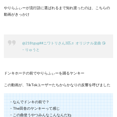
やりらふぃーが流行語に選ばれるまで知れ渡ったのは、こちらの
動画がきっかけ
@218tgyg
##ニワトリさん3匹
♬ オリジナル楽曲 😘
– りゅうと
ドンキホーテの前でやりらふぃーを踊るヤンキー
この動画が、TikTokユーザーたちからかなりの反響を呼びました
・なんでドンキの前で？
・The田舎のヤンキーって感じ
・この曲使うやつみんなこんなんだね