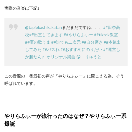
実際の音楽は下記↓
@tapiokashikakatan
まだまだですね、、、
##田奈高
校
##出直してきます
##やりらふぃー
##tiktok教室
##夏の歌うま
##誰でも二次元
##自分磨き
##本気出
してみた
##バズれ
##おすすめにのりたい
##運営し
か勝たん
♬ オリジナル楽曲 😘 – りゅうと
この音源の一番最初の声が『やりらふぃー』に聞こえる為、そう
呼ばれています。
やりらふぃーが流行ったのはなぜ？やりらふぃー系
爆誕