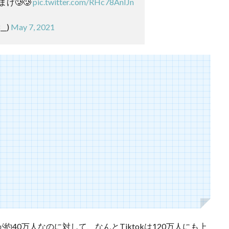
げ🥲🥲
pic.twitter.com/RHc78AnIJn
__)
May 7, 2021
数が約40万人なのに対して、なんとTiktokは120万人にも上