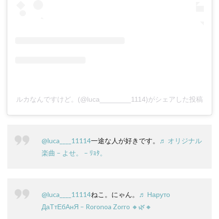
ルカなんですけど。(@luca________1114)がシェアした投稿
@luca____11114
一途な人が好きです。
♬ オリジナル
楽曲 – よせ。 – ﾘｮﾀ。
@luca____11114
ねこ。にゃん。
♬ Наруто
ДаТтЕбАнЯ – Roronoa Zorro 🔸🌿🔸