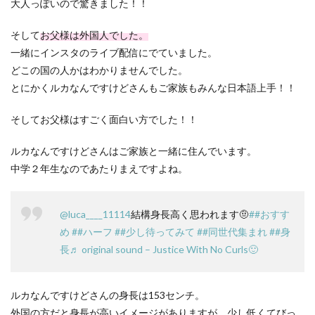
大人っぽいので驚きました！！
そして
お父様は外国人でした。
一緒にインスタのライブ配信にでていました。
どこの国の人かはわかりませんでした。
とにかくルカなんですけどさんもご家族もみんな日本語上手！！
そしてお父様はすごく面白い方でした！！
ルカなんですけどさんはご家族と一緒に住んでいます。
中学２年生なのであたりまえですよね。
@luca____11114
結構身長高く思われます🤨
##おすす
め
##ハーフ
##少し待ってみて
##同世代集まれ
##身
長
♬ original sound – Justice With No Curls🙂
ルカなんですけどさんの身長は153センチ。
外国の方だと身長が高いイメージがありますが、少し低くてびっ