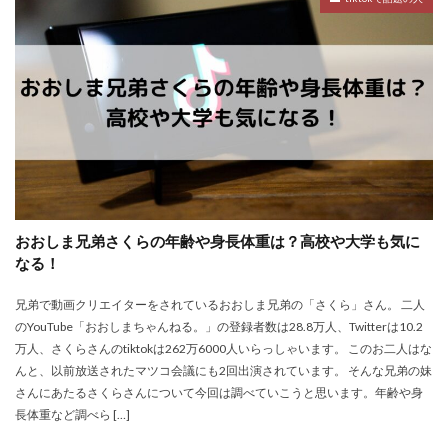
おおしま兄弟さくらの年齢や身長体重は？高校や大学も気に
なる！
兄弟で動画クリエイターをされているおおしま兄弟の「さくら」さん。 二人
のYouTube「おおしまちゃんねる。」の登録者数は28.8万人、Twitterは10.2
万人、さくらさんのtiktokは262万6000人いらっしゃいます。 このお二人はな
んと、以前放送されたマツコ会議にも2回出演されています。 そんな兄弟の妹
さんにあたるさくらさんについて今回は調べていこうと思います。年齢や身
長体重など調べら […]