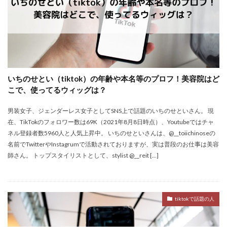
いちのせとい（tiktok）の年齢や本名等のプロフ！美容院はど
こで、使ってるウィッグは？
男装女子、ジェンダーレス女子としてSNS上で話題のいちのせといさん。 現
在、TikTokのフォロワー数は69K（2021年8月8日時点）、Youtubeではチャ
ネル登録者数5960人と人気上昇中。 いちのせといさんは、@__toiichinoseの
名前でTwitterやInstagrumで活動されておりますが、実は普段のお仕事は美容
師さん。 トップスタイリストとして、stylist @__reit […]
tiktokで話題の人