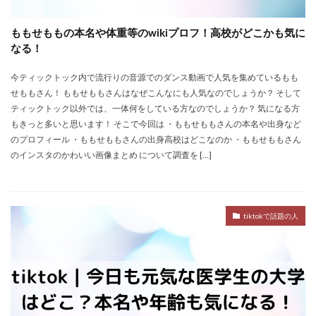
ももせももの本名や体重等のwikiプロフ！高校がどこかも気に
なる！
今ティックトック内で流行りの音源でのダンス動画で人気を集めているもも
せももさん！ ももせももさんはなぜこんなにも人気なのでしょうか？ そして
ティックトック以外では、一体何をしている方なのでしょうか？ 気になる方
もきっと多いと思います！ そこで今回は ・ももせももさんの本名や出身など
のプロフィール ・ももせももさんの出身高校はどこなのか ・ももせももさん
のインスタのかわいい画像まとめ について調査を […]
tiktokで話題の人