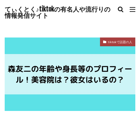
てぃくとく♪tiktokの有名人や流行りの
情報発信サイト
tiktokで話題の人