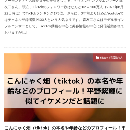
アーモンドアイの瞳が女子心を引きつける、イケメンインフルエンサーと森
友二さん。 現在、TikTokのフォロワー数はなんと1M＝100万人（2021年8月
22日時点）でTikTokランキング173位。 さらに、3年前より始めたYoutubeで
はチャネル登録者数9300人という人気ぶりです。 森友二さんはモデル兼イン
フルエンサーとして、TickTok動画を中心に美容情報を中心に発信活動されて
おりますが […]
tiktokで話題の人
こんにゃく畑（tiktok）の本名や年齢などのプロフィール！平