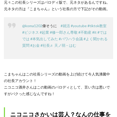
元々この社長シリーズはパロディ版で、元ネタがあるんですね。
元ネタの方は『こまちゃん』という社長の方で下記がその動画。
@koma1202
偉そうに
#就活
#youtube
#tiktok教室
#ビジネス
#起業
#修一郎さん尊敬
#不動産
#it
#では
では
#本気出してみた
#パワハラ会議
#よく聞かれる
質問
#お金
#社長
♬ 天ノ弱 – はむ
こまちゃんはこの社長シリーズの動画を上げ続けて今人気沸騰中
の社長アカウント！
ニコニコ酒井さんはこの動画のパロディとして、言い方は悪いで
すがパクった感じなんですね！
ニコニコさかいは芸人？なんの仕事を