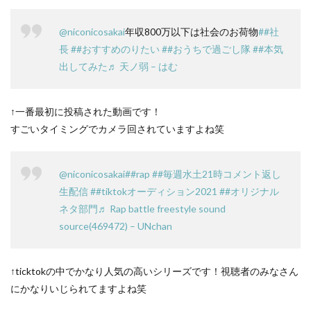
@niconicosakai
年収800万以下は社会のお荷物
##社
長
##おすすめのりたい
##おうちで過ごし隊
##本気
出してみた
♬ 天ノ弱 – はむ
↑一番最初に投稿された動画です！
すごいタイミングでカメラ回されていますよね笑
@niconicosakai
##rap
##毎週水土21時コメント返し
生配信
##tiktokオーディション2021
##オリジナル
ネタ部門
♬ Rap battle freestyle sound
source(469472) – UNchan
↑ticktokの中でかなり人気の高いシリーズです！視聴者のみなさん
にかなりいじられてますよね笑