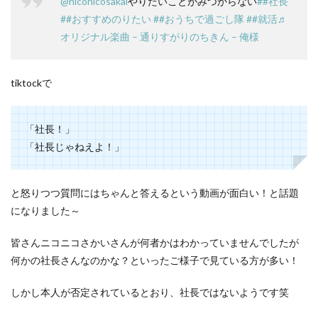
@niconicosakai
やりたいことがみつからない
##社長
##おすすめのりたい
##おうちで過ごし隊
##就活
♬
オリジナル楽曲 – 通りすがりのちきん – 俺様
tiktockで
「社長！」
「社長じゃねえよ！」
と怒りつつ質問にはちゃんと答えるという動画が面白い！と話題
になりました～
皆さんニコニコさかいさんが何者かはわかっていませんでしたが
何かの社長さんなのかな？といったご様子で見ている方が多い！
しかし本人が否定されているとおり、社長ではないようです笑