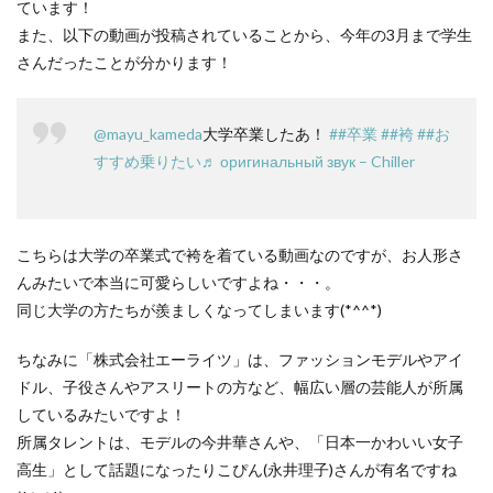
ています！
また、以下の動画が投稿されていることから、今年の3月まで学生
さんだったことが分かります！
@mayu_kameda
大学卒業したあ！
##卒業
##袴
##お
すすめ乗りたい
♬ оригинальный звук – Chiller
こちらは大学の卒業式で袴を着ている動画なのですが、お人形さ
んみたいで本当に可愛らしいですよね・・・。
同じ大学の方たちが羨ましくなってしまいます(*^^*)
ちなみに「株式会社エーライツ」は、ファッションモデルやアイ
ドル、子役さんやアスリートの方など、幅広い層の芸能人が所属
しているみたいですよ！
所属タレントは、モデルの今井華さんや、「日本一かわいい女子
高生」として話題になったりこぴん(永井理子)さんが有名ですね