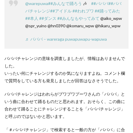
@warepuwa
##みんなで踊ろう
🎶
##バババ
##ババ
バチャレンジ
##アイドル
##われプワ
##踊ってみた
##本人
##ダンス
##みんなもやってみて
@aiko_wpw
@spr_yuino @hn0390 @komaru_wpw @hikaru_wpw
♬ バババ – wareraga puwapuwapu-wapuwa
バババチャレンジの意味を調査しましたが、情報はありませんで
した。
いったい何にチャレンジするのか気になりますよね。コメント欄
で質問をしている方も発見しましたが回答はなさそうでした。
バババチャレンジはわれらがプワプワプーワさんの「バババ」と
いう曲に合わせて踊るものだと思われます。おそらく、この曲に
合わせて踊ることにチャレンジすることを「バババチャレンジ」
と呼ぶのではないかと思います。
「＃バババチャレンジ」で検索すると一般の方が「バババ」に合