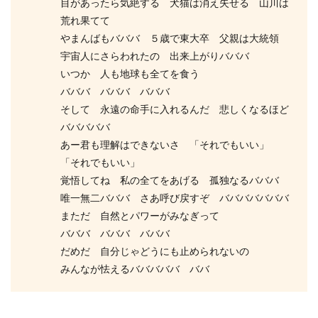
目があったら気絶する 犬猫は消え失せる 山川は
荒れ果てて
やまんばもバババ ５歳で東大卒 父親は大統領
宇宙人にさらわれたの 出来上がりバババ
いつか 人も地球も全てを食う
バババ バババ バババ
そして 永遠の命手に入れるんだ 悲しくなるほど
バババババ
あー君も理解はできないさ 「それでもいい」
「それでもいい」
覚悟してね 私の全てをあげる 孤独なるバババ
唯一無二バババ さあ呼び戻すぞ バババババババ
まただ 自然とパワーがみなぎって
バババ バババ バババ
だめだ 自分じゃどうにも止められないの
みんなが怯えるバババババ ババ