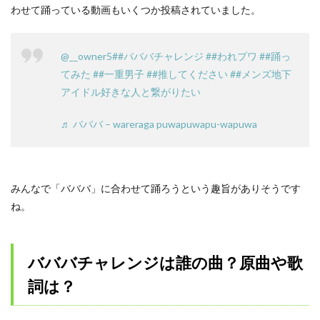
わせて踊っている動画もいくつか投稿されていました。
@__owner5
##バババチャレンジ
##われプワ
##踊っ
てみた
##一重男子
##推してください
##メンズ地下
アイドル好きな人と繋がりたい
♬ バババ – wareraga puwapuwapu-wapuwa
みんなで「バババ」に合わせて踊ろうという趣旨がありそうです
ね。
バババチャレンジは誰の曲？原曲や歌
詞は？