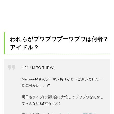
われらがプワプワプーワプワは何者？
アイドル？
4.24「M TO THE W」
MeltnooMさんツーマンありがとうございましたー
👏👏可愛い、、💕
明日もライブに撮影会に大忙しでプワプワなんかし
てらんないね❗️するけど❗️