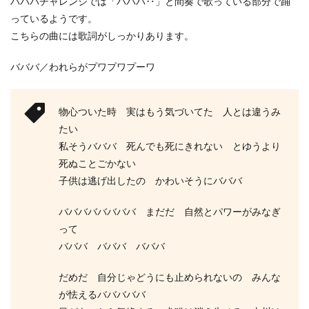
バババチャレンジでは「バババ‥」と間奏で歌っている部分で踊
っているようです。
こちらの曲には歌詞がしっかりあります。
バババ／われらがプワプワプーワ
物心ついた時 実はもう気づいてた 人とは違うみ
たい
私そうバババ 死んでも死にきれない とゆうより
死ぬことごかない
子供は逃げ出したの かわいそうにバババ
ババババババババ まだだ 自然とパワーがみなぎ
って
バババ バババ バババ
だめだ 自分じゃどうにも止められないの みんな
が怯えるバババババ