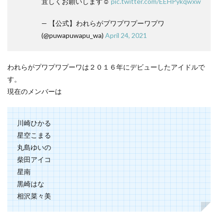
宜しくお願いします☺️
pic.twitter.com/EEHPykqwxw
— 【公式】われらがプワプワプーワプワ
(@puwapuwapu_wa)
April 24, 2021
われらがプワプワプーワは２０１６年にデビューしたアイドルで
す。
現在のメンバーは
川崎ひかる
星空こまる
丸島ゆいの
柴田アイコ
星南
黒崎はな
相沢菜々美