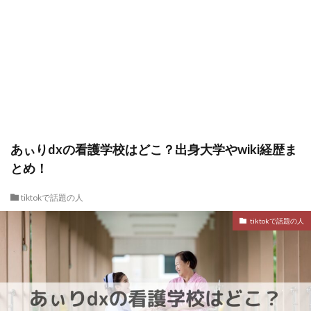
あぃりdxの看護学校はどこ？出身大学やwiki経歴ま
とめ！
tiktokで話題の人
tiktokで話題の人