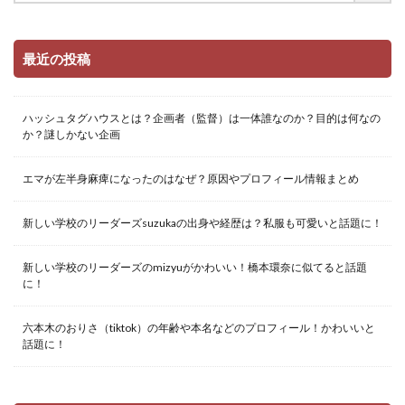
最近の投稿
ハッシュタグハウスとは？企画者（監督）は一体誰なのか？目的は何なの
か？謎しかない企画
エマが左半身麻痺になったのはなぜ？原因やプロフィール情報まとめ
新しい学校のリーダーズsuzukaの出身や経歴は？私服も可愛いと話題に！
新しい学校のリーダーズのmizyuがかわいい！橋本環奈に似てると話題
に！
六本木のおりさ（tiktok）の年齢や本名などのプロフィール！かわいいと
話題に！