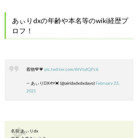
あぃりdxの年齢や本名等のwiki経歴プ
ロフ！
着物💙💗
pic.twitter.com/6tVtylQPc6
— あぃりDX🐟💓 (@airidxdxdxdayo)
February 23,
2021
名前:あぃりdx