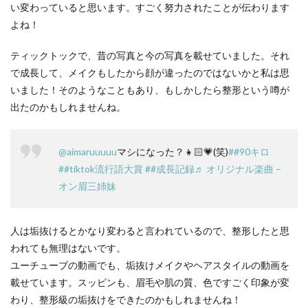
い変わっていると思います。すごく努力されたことが伝わります
よね！
ティックトックで、昔の写真と今の写真を載せていました。それ
で成長して、メイクもしたから顔が違ったのではないかと私は思
いました！そのようなこともあり、もしかしたら整形という噂が
出たのかもしれませんね。
@aimaruuuuu
マシになった？👧🏻💗(笑)
##90キロ
##tiktok流行語大賞
##成長記録
♬ オリジナル楽曲 –
オン眉三姉妹
人は垢抜けるとかなり変わると言われているので、整形したと思
われても無理はないです。
ユーチューブの動画でも、垢抜けメイクやヘアスタイルの動画を
載せています。スッピンも、眉毛や肌の質、色ですごく印象が変
わり、整形級の垢抜けをできたのかもしれませんね！