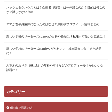
ハッシュタグハウスとは？企画者（監督）は一体誰なのか？目的は何なの
か？謎しかない企画
エマが左半身麻痺になったのはなぜ？原因やプロフィール情報まとめ
新しい学校のリーダーズsuzukaの出身や経歴は？私服も可愛いと話題に！
新しい学校のリーダーズのmizyuがかわいい！橋本環奈に似てると話題
に！
六本木のおりさ（tiktok）の年齢や本名などのプロフィール！かわいいと
話題に！
カテゴリー
tiktokで話題の人